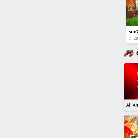
sun
28