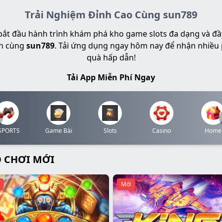
Trải Nghiệm Đỉnh Cao Cùng sun789
bắt đầu hành trình khám phá kho game slots đa dạng và đầ
h cùng
sun789
. Tải ứng dụng ngay hôm nay để nhận nhiều
quà hấp dẫn!
Tải App Miễn Phí Ngay
SPORTS
Game Bài
Slots
Casino
Home
 CHƠI MỚI
Mới