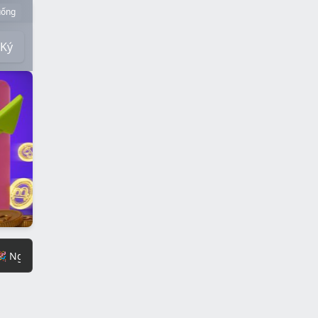
uống
Ký
i mới vừa thắng lớn ₱50,000 tại sòng bài trực tuyến!