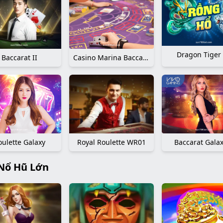
Dragon Tiger
Baccarat II
Casino Marina Baccarat 2
oulette Galaxy
Royal Roulette WR01
Baccarat Galax
Nổ Hũ Lớn