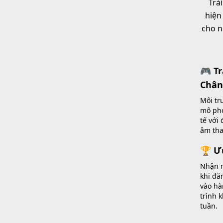
Trải
hiện
cho n
🎮 T
Chân
Môi tr
mô phỏ
tế với
âm tha
🏆 Ư
Nhận n
khi đă
vào hà
trình 
tuần.