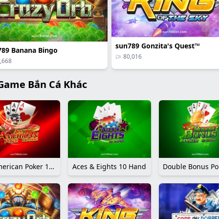
sun789 Gonzita's Quest™
789 Banana Bingo
80,016
,668
Game Bắn Cá Khác
All American Poker 100 Hand
Aces & Eights 10 Hand