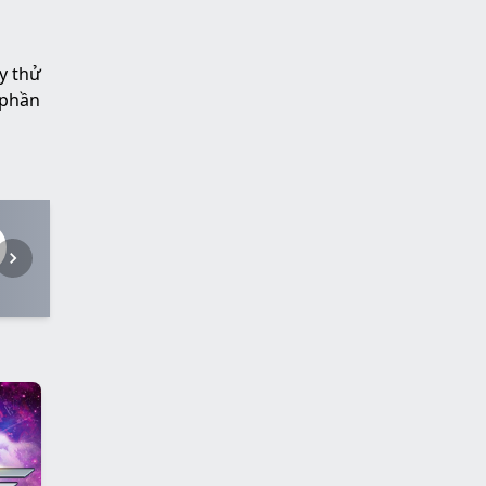
y thử
 phần
Ecricket
Live Casino