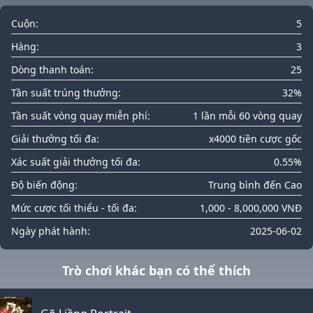
Cuộn:
5
Hàng:
3
Dòng thanh toán:
25
Tần suất trúng thưởng:
32%
Tần suất vòng quay miễn phí:
1 lần mỗi 60 vòng quay
Giải thưởng tối đa:
x4000 tiền cược gốc
Xác suất giải thưởng tối đa:
0.55%
Độ biến động:
Trung bình đến Cao
Mức cược tối thiểu - tối đa:
1,000 - 8,000,000 VNĐ
Ngày phát hành:
2025-06-02
Trò chơi khác bạn có thể thích