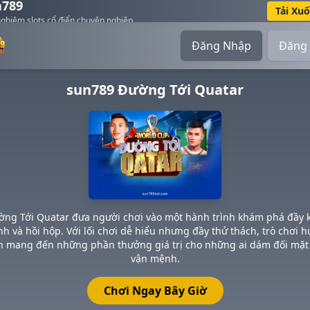
n789
Tải Xu
nghiệm slots cổ điển chuyên nghiệp
Đăng Nhập
Đăng 
sun789 Đường Tới Quatar
ờng Tới Quatar đưa người chơi vào một hành trình khám phá đầy k
ính và hồi hộp. Với lối chơi dễ hiểu nhưng đầy thử thách, trò chơi h
n mang đến những phần thưởng giá trị cho những ai dám đối mặt 
vận mệnh.
Chơi Ngay Bây Giờ