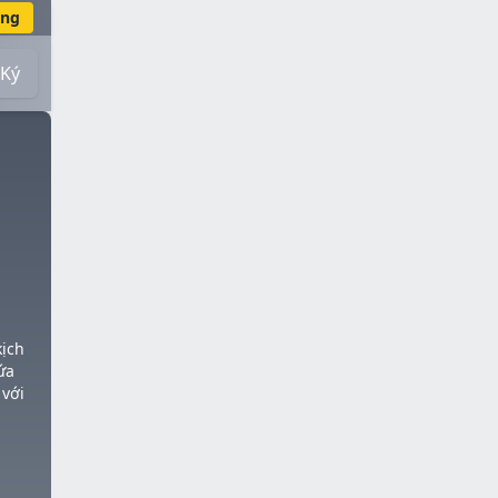
ống
Ký
ịch
ứa
với